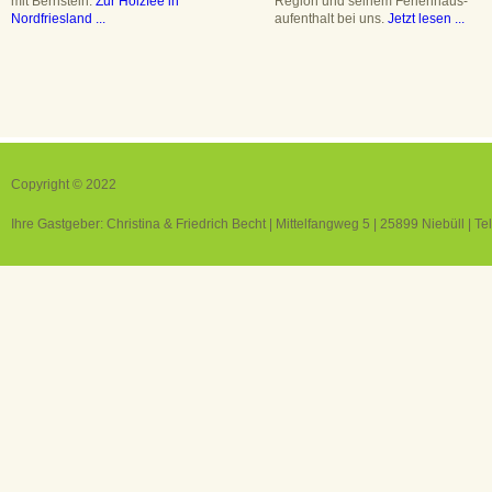
mit Bernstein.
Zur Holzfee in
Region und seinem Ferienhaus-
Nordfriesland ...
aufenthalt bei uns.
Jetzt lesen ...
Copyright © 2022
Ihre Gastgeber: Christina & Friedrich Becht | Mittelfangweg 5 | 25899 Niebüll | T